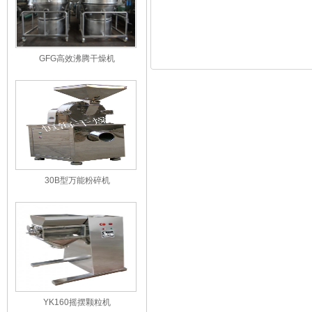
GFG高效沸腾干燥机
30B型万能粉碎机
YK160摇摆颗粒机