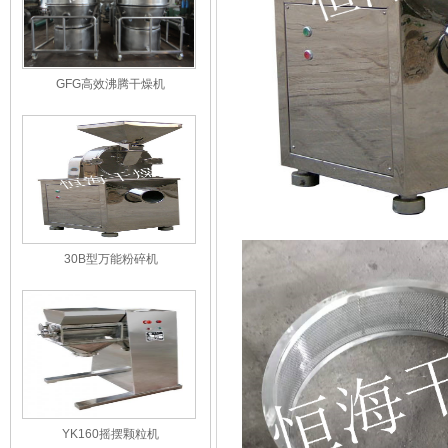
GFG高效沸腾干燥机
30B型万能粉碎机
YK160摇摆颗粒机