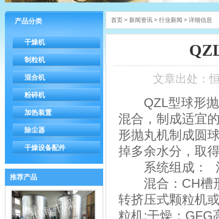
首页
>
新闻资讯
>
行业新闻
> 详细信息
产品分类
干燥机
Q
制粒机
文章出处：
混合机
粉碎机
QZL型球形抛
加热装置
混合，制成适宜
除尘器
形抛丸机制成圆
干燥设备配件
掉多余水分，取
系统组成： 混合
推荐产品
混合：CH槽形混
转挤压式颗粒机或Y
粒机;干燥：GF