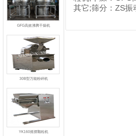
其它;筛分：ZS
GFG高效沸腾干燥机
30B型万能粉碎机
YK160摇摆颗粒机