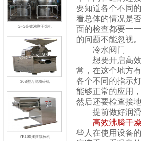
要知道各个不同
看总体的情况是
GFG高效沸腾干燥机
面的检查都要一
的问题不能忽视
冷水阀门
想要开启高效沸
常，在这个地方
各个不同的指示
30B型万能粉碎机
能够正常的应用
然后还要检查接
提前做好润
高效沸腾干
些人在使用设备
YK160摇摆颗粒机