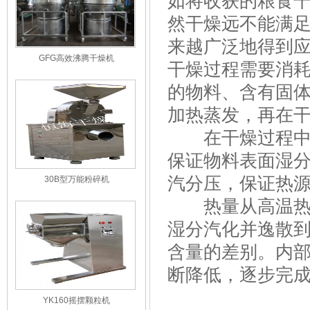
如将收获的粮食
然干燥远不能满足
来越广泛地得到
GFG高效沸腾干燥机
干燥过程需要消
的物料、含有固
加热蒸发，再在
在干燥过程中需
保证物料表面湿分
汽分压，保证热
30B型万能粉碎机
热量从高温热源
湿分汽化并逸散
含量的差别。内
断降低，逐步完
YK160摇摆颗粒机