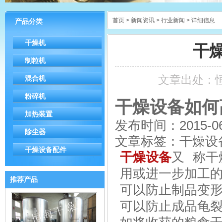
首页
>
新闻资讯
>
行业新闻
> 详细信息
产品分类
干燥机
干
制粒机
文章出处：
混合机
粉碎机
干燥设备如何
加热装置
发布时间：2015-06
除尘器
文章标签：干燥设
干燥设备配件
干燥设备
又 称
用或进一步加工
推荐产品
可以防止制品变
可以防止成品龟