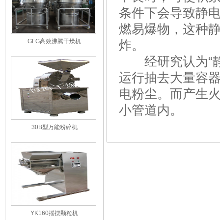
条件下会导致静
燃易爆物，这种
GFG高效沸腾干燥机
炸。
经研究认为“静
运行抽去大量容
电粉尘。而产生
小管道内。
30B型万能粉碎机
YK160摇摆颗粒机