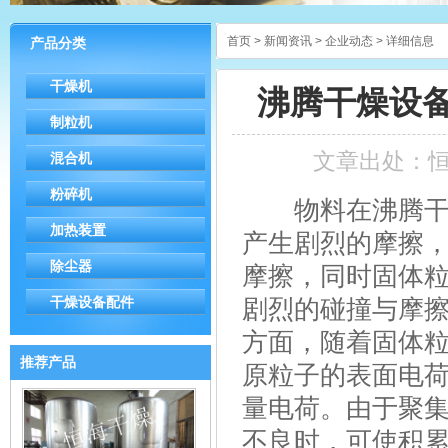
首页
>
新闻资讯
>
企业动态
> 详细信息
产品分类
干燥机
沸腾干燥设
制粒机
文章出处：
混合机
粉碎机
物料在沸腾干燥
加热装置
产生剧烈的摩擦
除尘器
摩擦，同时固体
干燥设备配件
剧烈的碰撞与摩擦
方面，随着固体
推荐产品
原粒子的表面电
量电荷。由于聚
不良时，可使积